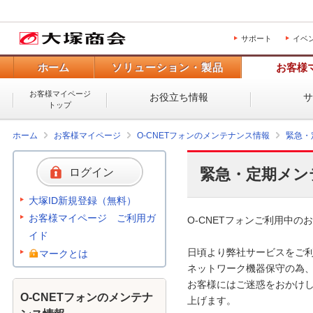
サポート
イベ
ホーム
ソリューション・製品
お客様
お客様マイページ
お役立ち情報
トップ
ホーム
お客様マイページ
O-CNETフォンのメンテナンス情報
緊急・
緊急・定期メン
ログイン
大塚ID新規登録（無料）
お客様マイページ ご利用ガ
O-CNETフォンご利用中のお
イド
日頃より弊社サービスをご利
マークとは
ネットワーク機器保守の為、
お客様にはご迷惑をおかけし
O-CNETフォンのメンテナ
上げます。 
