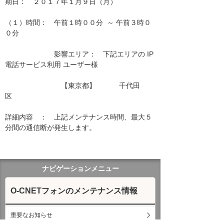
期日：　２０１７年１月９日（月）

（１）時間：　午前１時００分  ～ 午前３時０
０分

　　　　　　　影響エリア：　下記エリアの IP
電話サービス利用 ユーザー様　　

　　　　　　　　【東京都】　　　 千代田
区　　　　　 　　　　

詳細内容　：　上記メンテナンス時間、最大５
分間の通信断が発生します。

ナビゲーションメニュー
O-CNETフォンのメンテナンス情報
重要なお知らせ