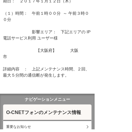
期日：　２０１７年１月１２日（木）

（１）時間：　午前１時００分  ～ 午前３時０
０分

　　　　　　　影響エリア：　下記エリアの IP
電話サービス利用 ユーザー様　　

　　　　　　　　【大阪府】　　　 大阪
市　　　　　　 　　　　

詳細内容　：　上記メンテナンス時間、２回、
最大５分間の通信断が発生します。

ナビゲーションメニュー
O-CNETフォンのメンテナンス情報
重要なお知らせ