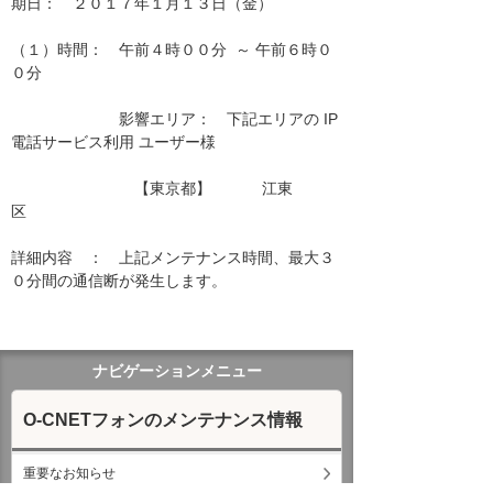
期日：　２０１７年１月１３日（金）

（１）時間：　午前４時００分  ～ 午前６時０
０分

　　　　　　　影響エリア：　下記エリアの IP
電話サービス利用 ユーザー様　　

　　　　　　　　【東京都】　　　 江東
区　　　　　　　　 　　　　

詳細内容　：　上記メンテナンス時間、最大３
０分間の通信断が発生します。

ナビゲーションメニュー
O-CNETフォンのメンテナンス情報
重要なお知らせ