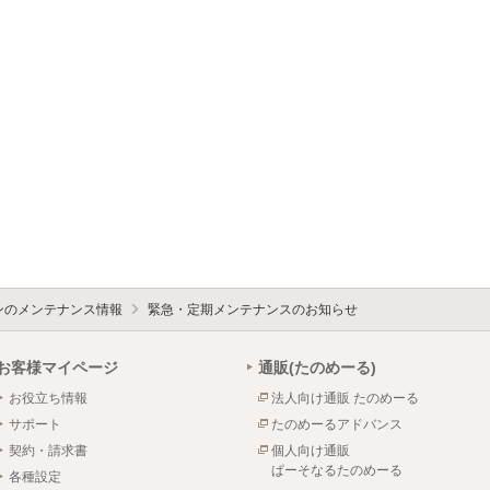
ォンのメンテナンス情報
緊急・定期メンテナンスのお知らせ
お客様マイページ
通販(たのめーる)
お役立ち情報
法人向け通販 たのめーる
サポート
たのめーるアドバンス
契約・請求書
個人向け通販
ぱーそなるたのめーる
各種設定