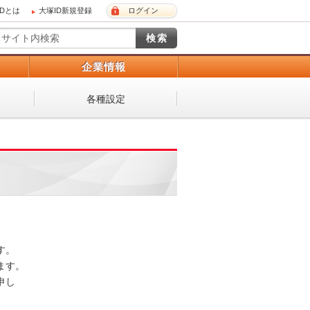
IDとは
大塚ID新規登録
ログイン
）
企業情報
各種設定
 

。 

し
