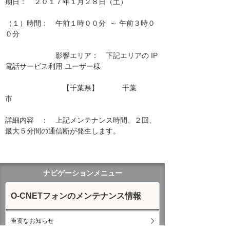
期日：　２０１７年１月２８日（土）

（１）時間：　午前１時００分  ～ 午前３時０
０分

　　　　　　　影響エリア：　下記エリアの IP
電話サービス利用 ユーザー様　　

　　　　　　　　【千葉県】　　　 千葉
市　　　　　　　　　　　　 　　　　

詳細内容　：　上記メンテナンス時間、２回、
最大５分間の通信断が発生します。

ナビゲーションメニュー
O-CNETフォンのメンテナンス情報
重要なお知らせ