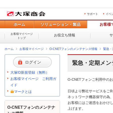
サポート
イベ
ホーム
ソリューション・製品
お客様
お客様マイページ
お役立ち情報
トップ
ホーム
お客様マイページ
O-CNETフォンのメンテナンス情報
緊急・
緊急・定期メン
ログイン
大塚ID新規登録（無料）
お客様マイページ ご利用ガ
O-CNETフォンご利用中のお
イド
日頃より弊社サービスをご利
マークとは
ネットワーク機器保守の為、
お客様にはご迷惑をおかけし
O-CNETフォンのメンテナ
上げます。 
