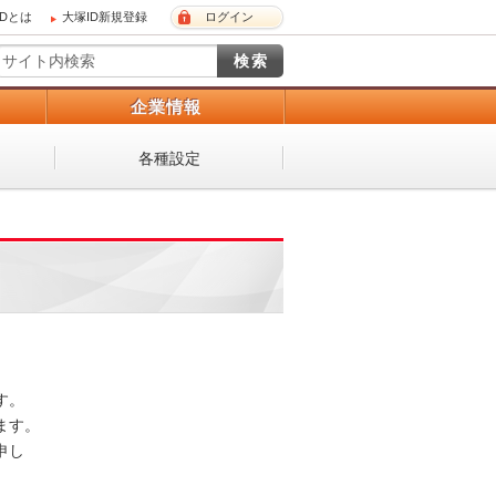
IDとは
大塚ID新規登録
ログイン
）
企業情報
各種設定
 

。 

し
