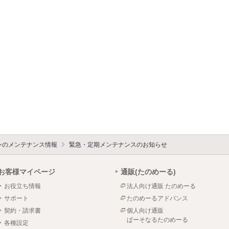
ォンのメンテナンス情報
緊急・定期メンテナンスのお知らせ
お客様マイページ
通販(たのめーる)
お役立ち情報
法人向け通販 たのめーる
サポート
たのめーるアドバンス
契約・請求書
個人向け通販
ぱーそなるたのめーる
各種設定