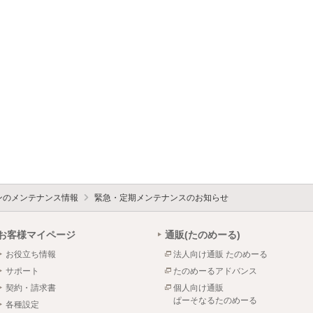
ォンのメンテナンス情報
緊急・定期メンテナンスのお知らせ
お客様マイページ
通販(たのめーる)
お役立ち情報
法人向け通販 たのめーる
サポート
たのめーるアドバンス
契約・請求書
個人向け通販
ぱーそなるたのめーる
各種設定