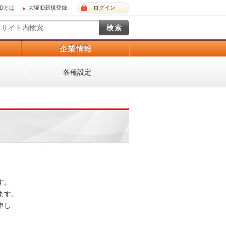
IDとは
大塚ID新規登録
ログイン
）
企業情報
各種設定
 

。 

し
