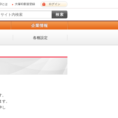
IDとは
大塚ID新規登録
ログイン
）
企業情報
各種設定
 

。 

し
