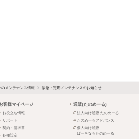
ォンのメンテナンス情報
緊急・定期メンテナンスのお知らせ
お客様マイページ
通販(たのめーる)
お役立ち情報
法人向け通販 たのめーる
サポート
たのめーるアドバンス
契約・請求書
個人向け通販
ぱーそなるたのめーる
各種設定