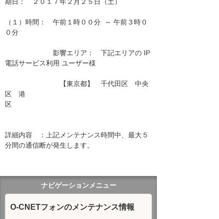
期日：　２０１７年２月２５日（土）

（１）時間：　午前１時００分  ～ 午前３時０
０分

　　　　　　　影響エリア：　下記エリアの IP
電話サービス利用 ユーザー様　　

　　　　　　　　【東京都】　千代田区　中央
区　港
区　　　　　　　　　　　　　　　　　　 
詳細内容　：上記メンテナンス時間中、最大５
分間の通信断が発生します。

ナビゲーションメニュー
O-CNETフォンのメンテナンス情報