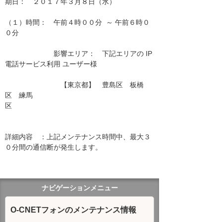
期日：　２０１７年３月８日（水）

（１）時間：　午前４時００分  ～ 午前６時０
０分

　　　　　　　影響エリア：　下記エリアの IP
電話サービス利用 ユーザー様　　

　　　　　　　　【東京都】　豊島区　板橋
区　練馬
区　　　　　　　　　　　　　　　　　　　　 
詳細内容　：上記メンテナンス時間中、最大３
０分間の通信断が発生します。

ナビゲーションメニュー
O-CNETフォンのメンテナンス情報