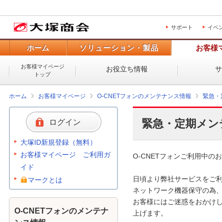
サポート
イベ
ホーム
ソリューション・製品
お客様
お客様マイページ
お役立ち情報
トップ
ホーム
お客様マイページ
O-CNETフォンのメンテナンス情報
緊急・
緊急・定期メン
ログイン
大塚ID新規登録（無料）
お客様マイページ ご利用ガ
O-CNETフォンご利用中のお
イド
日頃より弊社サービスをご利
マークとは
ネットワーク機器保守の為、
お客様にはご迷惑をおかけし
O-CNETフォンのメンテナ
上げます。 
