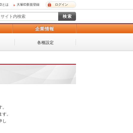
IDとは
大塚ID新規登録
ログイン
）
企業情報
各種設定
 

。 

し
