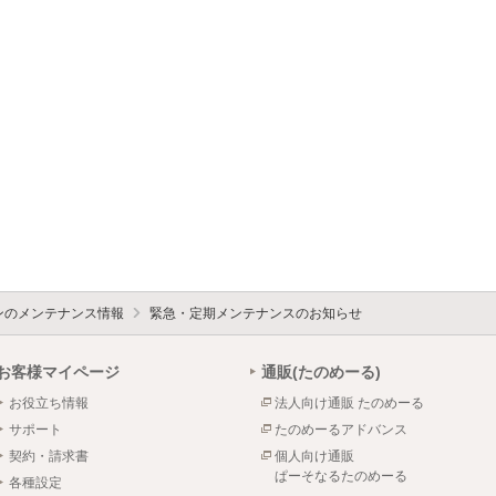
ォンのメンテナンス情報
緊急・定期メンテナンスのお知らせ
お客様マイページ
通販(たのめーる)
お役立ち情報
法人向け通販 たのめーる
サポート
たのめーるアドバンス
契約・請求書
個人向け通販
ぱーそなるたのめーる
各種設定