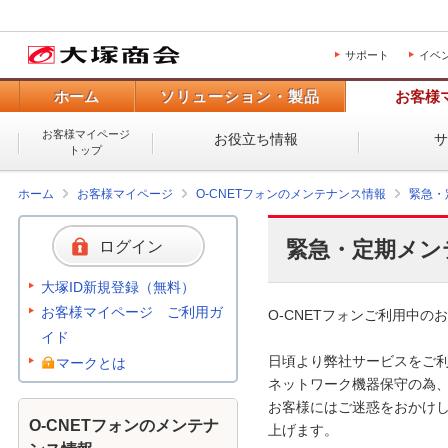
サポート
イベ
ホーム
ソリューション・製品
お客様
お客様マイページ
お役立ち情報
トップ
ホーム
お客様マイページ
O-CNETフォンのメンテナンス情報
緊急・
緊急・定期メン
ログイン
大塚ID新規登録（無料）
お客様マイページ ご利用ガ
O-CNETフォンご利用中のお
イド
日頃より弊社サービスをご利
マークとは
ネットワーク機器保守の為、
お客様にはご迷惑をおかけし
O-CNETフォンのメンテナ
上げます。 
