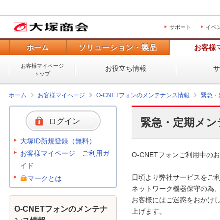
サポート
イベ
ホーム
ソリューション・製品
お客様
お客様マイページ
お役立ち情報
トップ
ホーム
お客様マイページ
O-CNETフォンのメンテナンス情報
緊急・
緊急・定期メン
ログイン
大塚ID新規登録（無料）
お客様マイページ ご利用ガ
O-CNETフォンご利用中のお
イド
日頃より弊社サービスをご利
マークとは
ネットワーク機器保守の為、
お客様にはご迷惑をおかけし
O-CNETフォンのメンテナ
上げます。 
