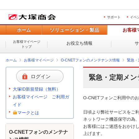
サポート
イベ
ホーム
ソリューション・製品
お客様
お客様マイページ
お役立ち情報
トップ
ホーム
お客様マイページ
O-CNETフォンのメンテナンス情報
緊急・
緊急・定期メン
ログイン
大塚ID新規登録（無料）
お客様マイページ ご利用ガ
O-CNETフォンご利用中のお
イド
日頃より弊社サービスをご利
マークとは
ネットワーク機器保守の為、
お客様にはご迷惑をおかけし
O-CNETフォンのメンテナ
上げます。 
