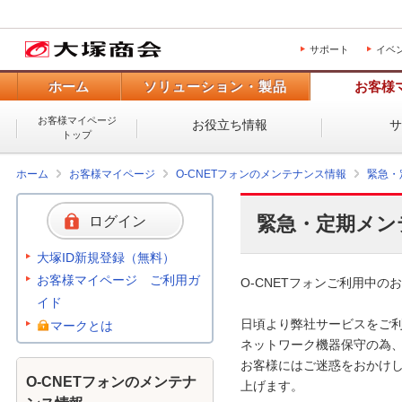
サポート
イベ
ホーム
ソリューション・製品
お客様
お客様マイページ
お役立ち情報
トップ
ホーム
お客様マイページ
O-CNETフォンのメンテナンス情報
緊急・
緊急・定期メン
ログイン
大塚ID新規登録（無料）
お客様マイページ ご利用ガ
O-CNETフォンご利用中のお
イド
日頃より弊社サービスをご利
マークとは
ネットワーク機器保守の為、
お客様にはご迷惑をおかけし
O-CNETフォンのメンテナ
上げます。 
