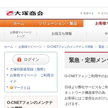
サポート
イベ
ホーム
ソリューション・製品
お客様
お客様マイページ
お役立ち情報
トップ
ホーム
お客様マイページ
O-CNETフォンのメンテナンス情報
緊急・
緊急・定期メン
ログイン
大塚ID新規登録（無料）
お客様マイページ ご利用ガ
O-CNETフォンご利用中のお
イド
日頃より弊社サービスをご利
マークとは
ネットワーク機器保守の為、
お客様にはご迷惑をおかけし
O-CNETフォンのメンテナ
上げます。 
