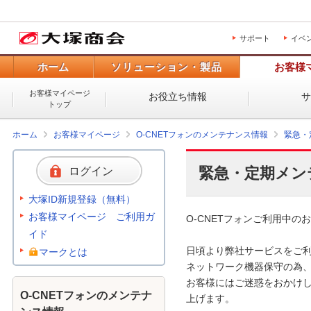
サポート
イベ
ホーム
ソリューション・製品
お客様
お客様マイページ
お役立ち情報
トップ
ホーム
お客様マイページ
O-CNETフォンのメンテナンス情報
緊急・
緊急・定期メン
ログイン
大塚ID新規登録（無料）
お客様マイページ ご利用ガ
O-CNETフォンご利用中のお
イド
日頃より弊社サービスをご利
マークとは
ネットワーク機器保守の為、
お客様にはご迷惑をおかけし
O-CNETフォンのメンテナ
上げます。 
