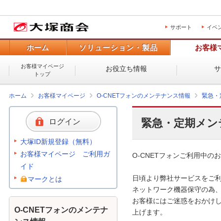
サポート
イベ
ホーム
ソリューション・製品
お客様
お客様マイページ
お役立ち情報
トップ
ホーム
お客様マイページ
O-CNETフォンのメンテナンス情報
緊急・
緊急・定期メン
ログイン
大塚ID新規登録（無料）
お客様マイページ ご利用ガ
O-CNETフォンご利用中のお
イド
日頃より弊社サービスをご利
マークとは
ネットワーク機器保守の為、
お客様にはご迷惑をおかけし
O-CNETフォンのメンテナ
上げます。 
