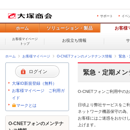
サポート
イベ
ホーム
ソリューション・製品
お客様
お客様マイページ
お役立ち情報
トップ
ホーム
お客様マイページ
O-CNETフォンのメンテナンス情報
緊急・
緊急・定期メン
ログイン
大塚ID新規登録（無料）
お客様マイページ ご利用ガ
O-CNETフォンご利用中のお
イド
日頃より弊社サービスをご利
マークとは
ネットワーク機器保守の為、
お客様にはご迷惑をおかけし
O-CNETフォンのメンテナ
上げます。 
