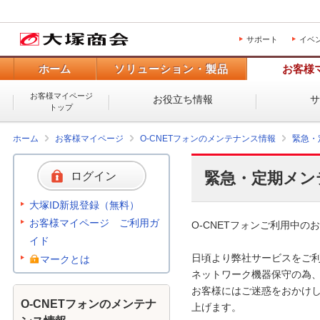
サポート
イベ
ホーム
ソリューション・製品
お客様
お客様マイページ
お役立ち情報
トップ
ホーム
お客様マイページ
O-CNETフォンのメンテナンス情報
緊急・
緊急・定期メン
ログイン
大塚ID新規登録（無料）
お客様マイページ ご利用ガ
O-CNETフォンご利用中のお
イド
日頃より弊社サービスをご利
マークとは
ネットワーク機器保守の為、
お客様にはご迷惑をおかけし
O-CNETフォンのメンテナ
上げます。 
