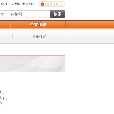
IDとは
大塚ID新規登録
ログイン
）
企業情報
各種設定
 

。 

し
