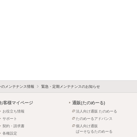
ォンのメンテナンス情報
緊急・定期メンテナンスのお知らせ
お客様マイページ
通販(たのめーる)
お役立ち情報
法人向け通販 たのめーる
サポート
たのめーるアドバンス
契約・請求書
個人向け通販
ぱーそなるたのめーる
各種設定