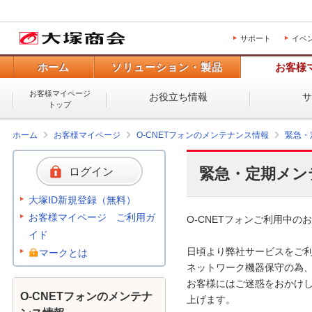
サポート
イベ
ホーム
ソリューション・製品
お客様
お客様マイページ
お役立ち情報
トップ
ホーム
お客様マイページ
O-CNETフォンのメンテナンス情報
緊急・
緊急・定期メン
ログイン
大塚ID新規登録（無料）
お客様マイページ ご利用ガ
O-CNETフォンご利用中のお
イド
日頃より弊社サービスをご利
マークとは
ネットワーク機器保守の為、
お客様にはご迷惑をおかけし
O-CNETフォンのメンテナ
上げます。 
