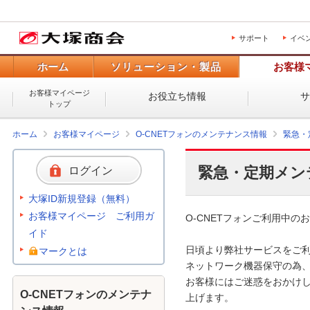
サポート
イベ
ホーム
ソリューション・製品
お客様
お客様マイページ
お役立ち情報
トップ
ホーム
お客様マイページ
O-CNETフォンのメンテナンス情報
緊急・
緊急・定期メン
ログイン
大塚ID新規登録（無料）
お客様マイページ ご利用ガ
O-CNETフォンご利用中のお
イド
日頃より弊社サービスをご利
マークとは
ネットワーク機器保守の為、
お客様にはご迷惑をおかけし
O-CNETフォンのメンテナ
上げます。 
