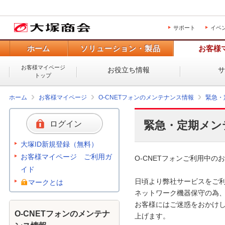
サポート
イベ
ホーム
ソリューション・製品
お客様
お客様マイページ
お役立ち情報
トップ
ホーム
お客様マイページ
O-CNETフォンのメンテナンス情報
緊急・
緊急・定期メン
ログイン
大塚ID新規登録（無料）
お客様マイページ ご利用ガ
O-CNETフォンご利用中のお
イド
日頃より弊社サービスをご利
マークとは
ネットワーク機器保守の為、
お客様にはご迷惑をおかけし
O-CNETフォンのメンテナ
上げます。 
