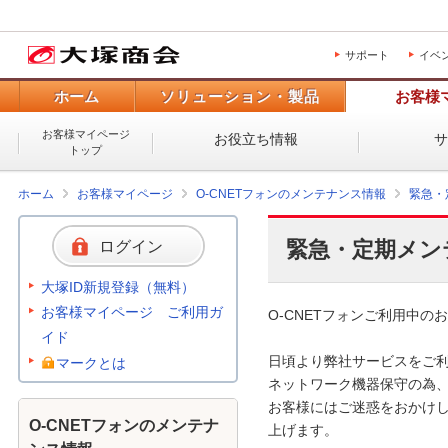
サポート
イベ
ホーム
ソリューション・製品
お客様
お客様マイページ
お役立ち情報
トップ
ホーム
お客様マイページ
O-CNETフォンのメンテナンス情報
緊急・
緊急・定期メン
ログイン
大塚ID新規登録（無料）
お客様マイページ ご利用ガ
O-CNETフォンご利用中のお
イド
日頃より弊社サービスをご利
マークとは
ネットワーク機器保守の為、
お客様にはご迷惑をおかけし
O-CNETフォンのメンテナ
上げます。 
