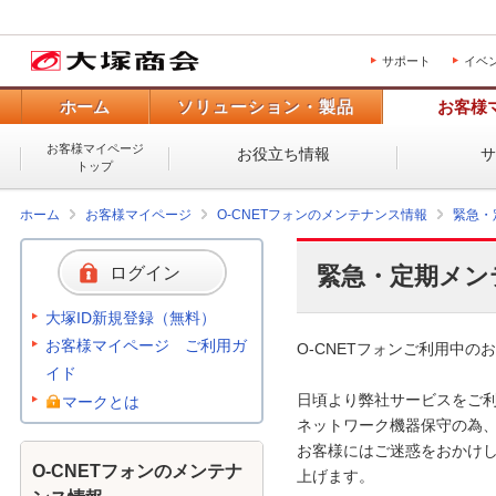
サポート
イベ
ホーム
ソリューション・製品
お客様
お客様マイページ
お役立ち情報
トップ
ホーム
お客様マイページ
O-CNETフォンのメンテナンス情報
緊急・
緊急・定期メン
ログイン
大塚ID新規登録（無料）
お客様マイページ ご利用ガ
O-CNETフォンご利用中のお
イド
日頃より弊社サービスをご利
マークとは
ネットワーク機器保守の為、
お客様にはご迷惑をおかけし
O-CNETフォンのメンテナ
上げます。 
