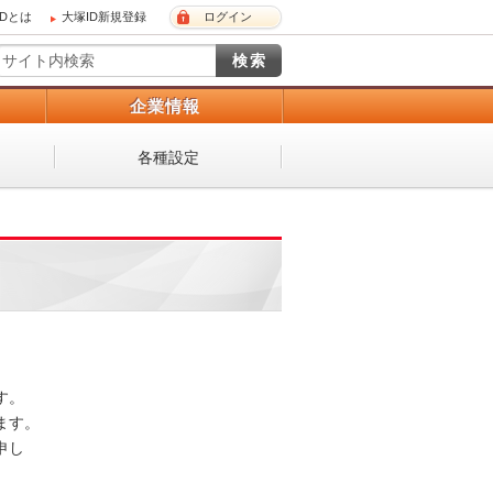
IDとは
大塚ID新規登録
ログイン
）
企業情報
各種設定
 

。 

し
