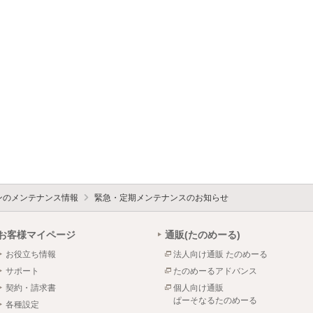
ォンのメンテナンス情報
緊急・定期メンテナンスのお知らせ
お客様マイページ
通販(たのめーる)
お役立ち情報
法人向け通販 たのめーる
サポート
たのめーるアドバンス
契約・請求書
個人向け通販
ぱーそなるたのめーる
各種設定