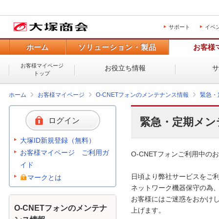
サポート
イベ
ホーム
ソリューション・製品
お客様
お客様マイページ
お役立ち情報
トップ
ホーム
お客様マイページ
O-CNETフォンのメンテナンス情報
緊急・
緊急・定期メン
ログイン
大塚ID新規登録（無料）
お客様マイページ ご利用ガ
O-CNETフォンご利用中のお
イド
日頃より弊社サービスをご利
マークとは
ネットワーク機器保守の為、
お客様にはご迷惑をおかけし
O-CNETフォンのメンテナ
上げます。 
