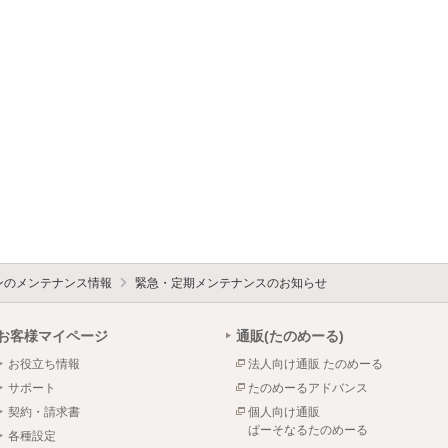
ォンのメンテナンス情報
緊急・定期メンテナンスのお知らせ
お客様マイページ
通販(たのめーる)
お役立ち情報
法人向け通販 たのめーる
サポート
たのめーるアドバンス
契約・請求書
個人向け通販
ぱーそなるたのめーる
各種設定