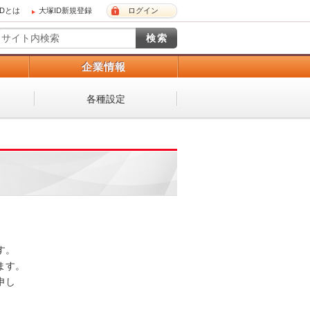
IDとは
大塚ID新規登録
ログイン
）
企業情報
各種設定
 

。 

し
