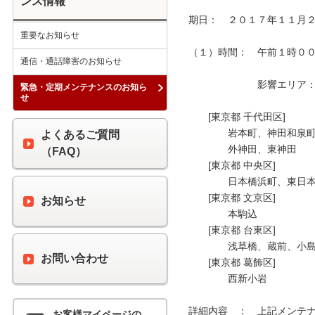
ンス情報
期日：　２０１７年１１月２
重要なお知らせ
（１）時間：　午前１時００分
通信・通話障害のお知らせ
　　　　　　　影響エリア：　
緊急・定期メンテナンスのお知ら
せ
　　[東京都 千代田区]

　　　　岩本町、神田和泉町
よくあるご質問
　　　　外神田、東神田

（FAQ）
　　[東京都 中央区]

　　　　日本橋浜町、東日本
　　[東京都 文京区]

お知らせ
　　　　本駒込

　　[東京都 台東区]

　　　　浅草橋、蔵前、小島
お問い合わせ
　　[東京都 葛飾区]

　　　　西新小岩　　　　　
詳細内容　：　上記メンテナ
お客様マイページの