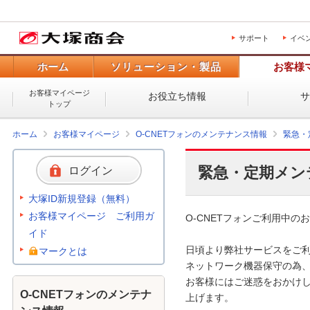
サポート
イベ
ホーム
ソリューション・製品
お客様
お客様マイページ
お役立ち情報
トップ
ホーム
お客様マイページ
O-CNETフォンのメンテナンス情報
緊急・
緊急・定期メン
ログイン
大塚ID新規登録（無料）
お客様マイページ ご利用ガ
O-CNETフォンご利用中のお
イド
日頃より弊社サービスをご利
マークとは
ネットワーク機器保守の為、
お客様にはご迷惑をおかけし
O-CNETフォンのメンテナ
上げます。 
