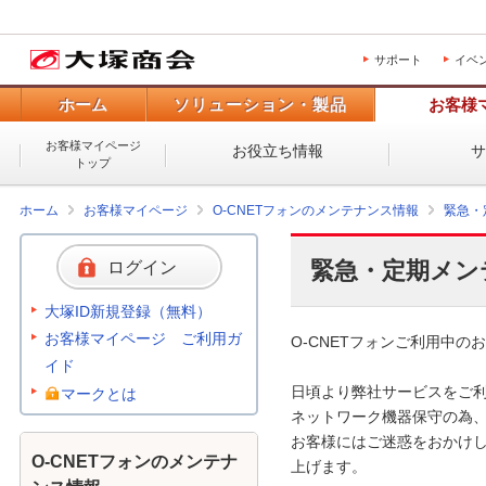
サポート
イベ
ホーム
ソリューション・製品
お客様
お客様マイページ
お役立ち情報
トップ
ホーム
お客様マイページ
O-CNETフォンのメンテナンス情報
緊急・
緊急・定期メン
ログイン
大塚ID新規登録（無料）
お客様マイページ ご利用ガ
O-CNETフォンご利用中のお
イド
日頃より弊社サービスをご利
マークとは
ネットワーク機器保守の為、
お客様にはご迷惑をおかけし
O-CNETフォンのメンテナ
上げます。 
