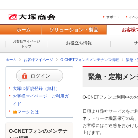
サポート
イベ
ホーム
ソリューション・製品
お客様
お客様マイページ
お役立ち情報
トップ
ホーム
お客様マイページ
O-CNETフォンのメンテナンス情報
緊急・
緊急・定期メン
ログイン
大塚ID新規登録（無料）
お客様マイページ ご利用ガ
O-CNETフォンご利用中のお
イド
日頃より弊社サービスをご利
マークとは
ネットワーク機器保守の為、
お客様にはご迷惑をおかけし
O-CNETフォンのメンテナ
上げます。 
