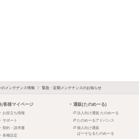
ォンのメンテナンス情報
緊急・定期メンテナンスのお知らせ
お客様マイページ
通販(たのめーる)
お役立ち情報
法人向け通販 たのめーる
サポート
たのめーるアドバンス
契約・請求書
個人向け通販
ぱーそなるたのめーる
各種設定