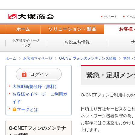
サポート
イベ
ホーム
ソリューション・製品
お客様
お客様マイページ
お役立ち情報
トップ
ホーム
お客様マイページ
O-CNETフォンのメンテナンス情報
緊急・
緊急・定期メン
ログイン
大塚ID新規登録（無料）
お客様マイページ ご利用ガ
O-CNETフォンご利用中のお
イド
日頃より弊社サービスをご利
マークとは
ネットワーク機器保守の為、
お客様にはご迷惑をおかけし
O-CNETフォンのメンテナ
上げます。 
