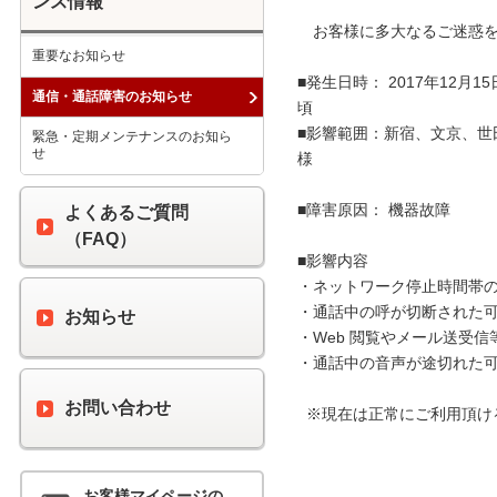
ンス情報
　お客様に多大なるご迷惑を
重要なお知らせ
■発生日時： 2017年12月1
通信・通話障害のお知らせ
頃　　　　　　　　　　　　
■影響範囲：新宿、文京、世
緊急・定期メンテナンスのお知ら
せ
様

■障害原因： 機器故障

よくあるご質問
（FAQ）
■影響内容

・ネットワーク停止時間帯の
・通話中の呼が切断された可
お知らせ
・Web 閲覧やメール送受信
・通話中の音声が途切れた可
お問い合わせ
  ※現在は正常にご利用頂ける状態となっております。

お客様マイページの