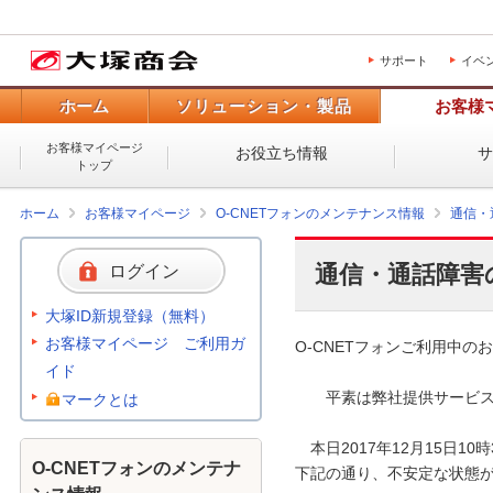
サポート
イベ
ホーム
ソリューション・製品
お客様
お客様マイページ
お役立ち情報
トップ
ホーム
お客様マイページ
O-CNETフォンのメンテナンス情報
通信・
通信・通話障害
ログイン
大塚ID新規登録（無料）
お客様マイページ ご利用ガ
O-CNETフォンご利用中のお
イド
　　平素は弊社提供サービス
マークとは
　本日2017年12月15日
O-CNETフォンのメンテナ
下記の通り、不安定な状態が