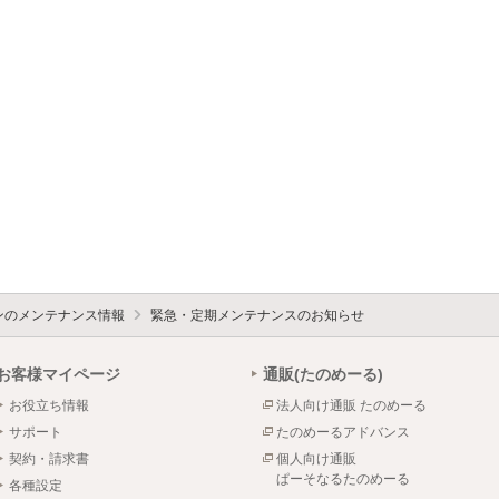
ォンのメンテナンス情報
緊急・定期メンテナンスのお知らせ
お客様マイページ
通販(たのめーる)
お役立ち情報
法人向け通販 たのめーる
サポート
たのめーるアドバンス
契約・請求書
個人向け通販
ぱーそなるたのめーる
各種設定