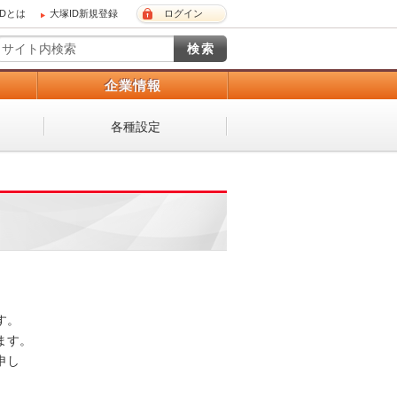
IDとは
大塚ID新規登録
ログイン
）
企業情報
各種設定
 

。 

し
