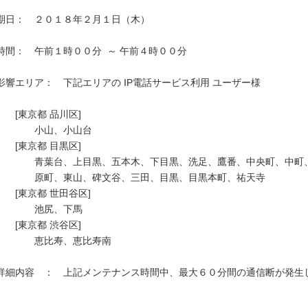
期日：　２０１８年２月１日（木）

時間：　午前１時００分  ～ 午前４時００分

影響エリア：　下記エリアの IP電話サービス利用 ユーザー様　　

　　[東京都 品川区]

　　　　小山、小山台

　　[東京都 目黒区]

　　　　青葉台、上目黒、五本木、下目黒、洗足、鷹番、中央町、中町、
　　　　原町、東山、碑文谷、三田、目黒、目黒本町、祐天寺

　　[東京都 世田谷区]

　　　　池尻、下馬

　　[東京都 渋谷区]

　　　　恵比寿、恵比寿南

詳細内容　：　上記メンテナンス時間中、最大６０分間の通信断が発生し