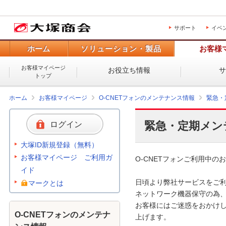
サポート
イベ
ホーム
ソリューション・製品
お客様
お客様マイページ
お役立ち情報
トップ
ホーム
お客様マイページ
O-CNETフォンのメンテナンス情報
緊急・
緊急・定期メン
ログイン
大塚ID新規登録（無料）
お客様マイページ ご利用ガ
O-CNETフォンご利用中のお
イド
日頃より弊社サービスをご利
マークとは
ネットワーク機器保守の為、
お客様にはご迷惑をおかけし
O-CNETフォンのメンテナ
上げます。 
