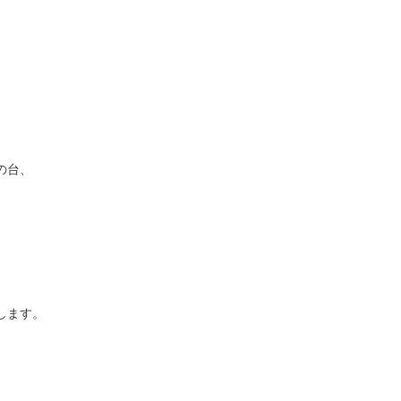
台、

ます。
