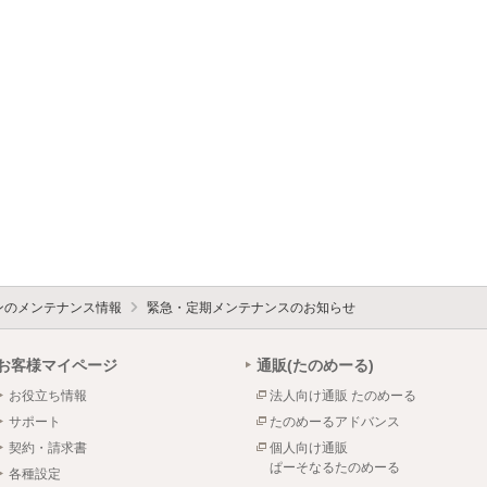
ォンのメンテナンス情報
緊急・定期メンテナンスのお知らせ
お客様マイページ
通販(たのめーる)
お役立ち情報
法人向け通販 たのめーる
サポート
たのめーるアドバンス
契約・請求書
個人向け通販
ぱーそなるたのめーる
各種設定