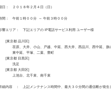
期日：　２０１８年２月４日（日）

時間：　午前１時００分  ～ 午前３時００分

影響エリア：　下記エリアの IP電話サービス利用 ユーザー様　　

　　[東京都 品川区]

　　　　荏原、大井、小山、戸越、中延、西大井、西品川、西中延、旗の
　　　　東中延、平塚、二葉、豊町

　　[東京都 目黒区]

　　　　洗足

　　[東京都 大田区]

　　　　上池台、北千束、南千束

詳細内容　：　上記メンテナンス時間中、最大３０分間の通信断が発生し