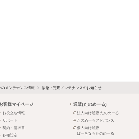
ォンのメンテナンス情報
緊急・定期メンテナンスのお知らせ
お客様マイページ
通販(たのめーる)
お役立ち情報
法人向け通販 たのめーる
サポート
たのめーるアドバンス
契約・請求書
個人向け通販
ぱーそなるたのめーる
各種設定