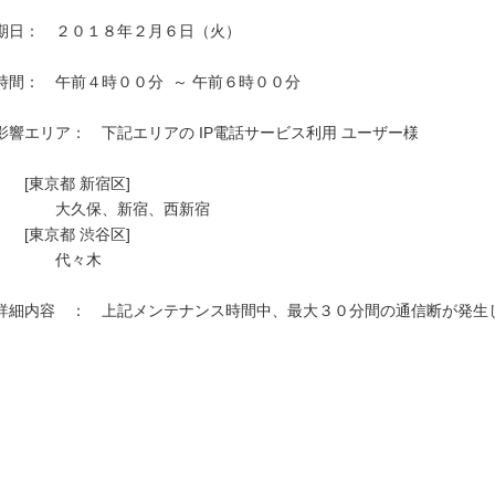
期日：　２０１８年２月６日（火）

時間：　午前４時００分  ～ 午前６時００分

影響エリア：　下記エリアの IP電話サービス利用 ユーザー様　　

　　[東京都 新宿区]

　　　　大久保、新宿、西新宿

　　[東京都 渋谷区]

　　　　代々木

詳細内容　：　上記メンテナンス時間中、最大３０分間の通信断が発生し