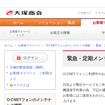
サポート
イベ
ホーム
ソリューション・製品
お客様
お客様マイページ
お役立ち情報
トップ
ホーム
お客様マイページ
O-CNETフォンのメンテナンス情報
緊急・
緊急・定期メン
ログイン
大塚ID新規登録（無料）
お客様マイページ ご利用ガ
O-CNETフォンご利用中のお
イド
日頃より弊社サービスをご利
マークとは
機器保守作業の為、下記の通
お客様にはご迷惑をおかけし
O-CNETフォンのメンテナ
上げます。 
