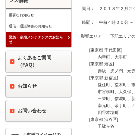
ンス情報
 期日：　２０１８年２月２０日（火）

重要なお知らせ
 時間：　午前４時００分 ～ 午前６時００分

通信・通話障害のお知らせ
影響エリア：　下記エリアの 
緊急・定期メンテナンスのお知ら
せ
　　[東京都 千代田区]

　　　　内幸町、大手町

よくあるご質問
　　[東京都 港区]

（FAQ）
　　　　赤坂、虎ノ門、元赤
　　[東京都 新宿区]

　　　　愛住町、荒木町、市
お知らせ
　　　　市谷柳町、大久保、
　　　　三栄町、信濃町、新
　　　　南元町、余丁町、四
お問い合わせ
　　　　四谷本塩町

　　[東京都 渋谷区]

　　　　千駄ヶ谷

お客様マイページの