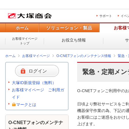
サポート
イベ
ホーム
ソリューション・製品
お客様
お客様マイページ
お役立ち情報
トップ
ホーム
お客様マイページ
O-CNETフォンのメンテナンス情報
緊急・
緊急・定期メン
ログイン
大塚ID新規登録（無料）
お客様マイページ ご利用ガ
O-CNETフォンご利用中のお
イド
日頃より弊社サービスをご利
マークとは
機器保守作業の為、下記の通
お客様にはご迷惑をおかけし
O-CNETフォンのメンテナ
上げます。 
