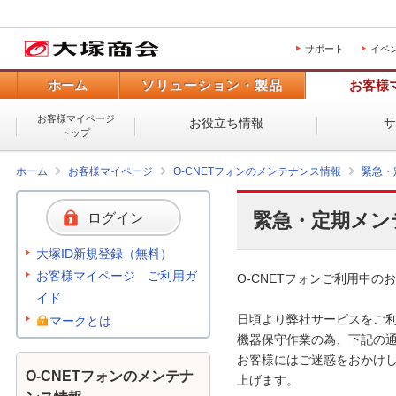
サポート
イベ
ホーム
ソリューション・製品
お客様
お客様マイページ
お役立ち情報
トップ
ホーム
お客様マイページ
O-CNETフォンのメンテナンス情報
緊急・
緊急・定期メン
ログイン
大塚ID新規登録（無料）
お客様マイページ ご利用ガ
O-CNETフォンご利用中のお
イド
日頃より弊社サービスをご利
マークとは
機器保守作業の為、下記の通
お客様にはご迷惑をおかけし
O-CNETフォンのメンテナ
上げます。 
