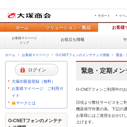
サポート
イベ
ホーム
ソリューション・製品
お客様
お客様マイページ
お役立ち情報
トップ
ホーム
お客様マイページ
O-CNETフォンのメンテナンス情報
緊急・
緊急・定期メン
ログイン
大塚ID新規登録（無料）
お客様マイページ ご利用ガ
O-CNETフォンご利用中のお
イド
日頃より弊社サービスをご利
マークとは
機器保守作業の為、下記の通
お客様にはご迷惑をおかけし
O-CNETフォンのメンテナ
上げます。
