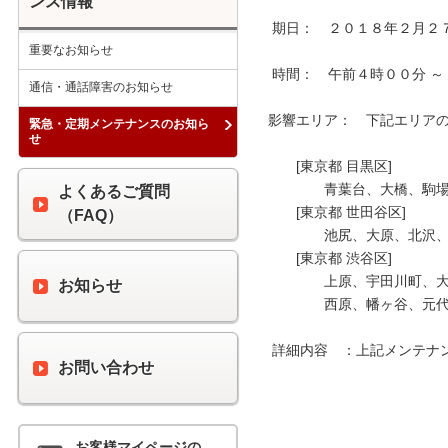
ンス情報
 期日：　２０１８年２月２７日（火）

重要なお知らせ
 時間：　午前４時００分 ～ 午前６時００分

通信・通話障害のお知らせ
影響エリア：　下記エリアの 
緊急・定期メンテナンスのお知ら
せ
　　[東京都 目黒区]

　　　　青葉台、大橋、駒場
よくあるご質問
　　[東京都 世田谷区]

（FAQ）
　　　　池尻、大原、北沢、
　　[東京都 渋谷区]

　　　　上原、宇田川町、大
お知らせ
　　　　西原、幡ヶ谷、元代
 詳細内容　：上記メンテナンス時間中、最大１０分間の通信断が発生します。

お問い合わせ
お客様マイページの