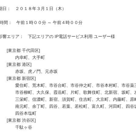
期日：　２０１８年３月１日（木）

影響エリア：　下記エリアの IP電話サービス利用 ユーザー様　

　　[東京都 千代田区]

　　　　内幸町、大手町

　　[東京都 港区]

　　　　赤坂、虎ノ門、元赤坂

　　[東京都 新宿区]

　　　　愛住町、荒木町、市谷台町、市谷仲之町、市谷本村町、市谷薬王
　　　　市谷柳町、大久保、霞岳町、片町、歌舞伎町、北新宿、坂町、左
　　　　三栄町、信濃町、新宿、須賀町、住吉町、大京町、内藤町、原町
　　　　南元町、余丁町、四谷、若葉、若松町、富久町、河田町、四谷坂
　　　　四谷本塩町

　　[東京都 渋谷区]

　　　　千駄ヶ谷
