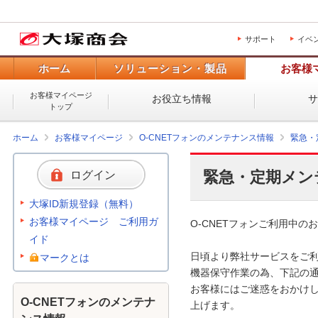
サポート
イベ
ホーム
ソリューション・製品
お客様
お客様マイページ
お役立ち情報
トップ
ホーム
お客様マイページ
O-CNETフォンのメンテナンス情報
緊急・
緊急・定期メン
ログイン
大塚ID新規登録（無料）
お客様マイページ ご利用ガ
O-CNETフォンご利用中のお
イド
日頃より弊社サービスをご利
マークとは
機器保守作業の為、下記の通
お客様にはご迷惑をおかけし
O-CNETフォンのメンテナ
上げます。
