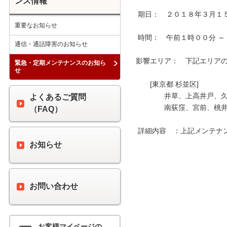
ンス情報
 期日：　２０１８年３月１５日（木）

重要なお知らせ
 時間：　午前１時００分 ～ 午前４時００分

通信・通話障害のお知らせ
影響エリア：　下記エリアの 
緊急・定期メンテナンスのお知ら
せ
　　[東京都 杉並区]

　　　　井草、上高井戸、久
よくあるご質問
　　　　南荻窪、宮前、桃井
（FAQ）
 詳細内容　：上記メンテナンス時間中、最大６０分間の通信断が発生します。

お知らせ
お問い合わせ
お客様マイページの