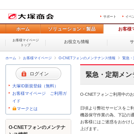
サポート
イベ
ホーム
ソリューション・製品
お客様
お客様マイページ
お役立ち情報
トップ
ホーム
お客様マイページ
O-CNETフォンのメンテナンス情報
緊急・
緊急・定期メン
ログイン
大塚ID新規登録（無料）
お客様マイページ ご利用ガ
O-CNETフォンご利用中のお
イド
日頃より弊社サービスをご利
マークとは
機器保守作業の為、下記の通
お客様にはご迷惑をおかけし
O-CNETフォンのメンテナ
上げます。
