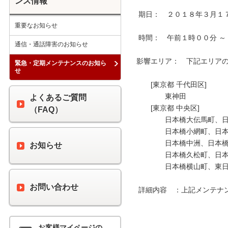
ンス情報
 期日：　２０１８年３月１７日（土）

重要なお知らせ
 時間：　午前１時００分 ～ 午前３時００分

通信・通話障害のお知らせ
影響エリア：　下記エリアの 
緊急・定期メンテナンスのお知ら
せ
　　[東京都 千代田区]

　　　　東神田

よくあるご質問
　　[東京都 中央区]

（FAQ）
　　　　日本橋大伝馬町、日
　　　　日本橋小網町、日本
　　　　日本橋中洲、日本橋
お知らせ
　　　　日本橋久松町、日本
　　　　日本橋横山町、東日
お問い合わせ
 詳細内容　：上記メンテナンス時間中、最大３０分間の通信断が発生します。

お客様マイページの