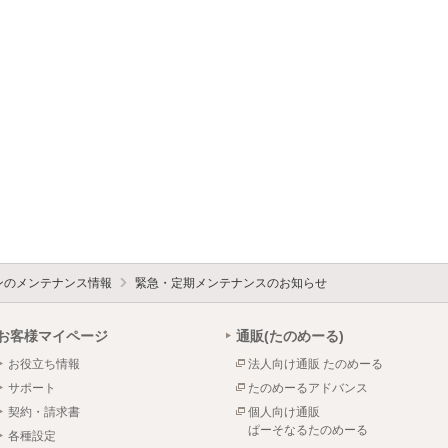
ォンのメンテナンス情報
緊急・定期メンテナンスのお知らせ
お客様マイページ
通販(たのめーる)
お役立ち情報
法人向け通販 たのめーる
サポート
たのめーるアドバンス
契約・請求書
個人向け通販
ぱーそなるたのめーる
各種設定