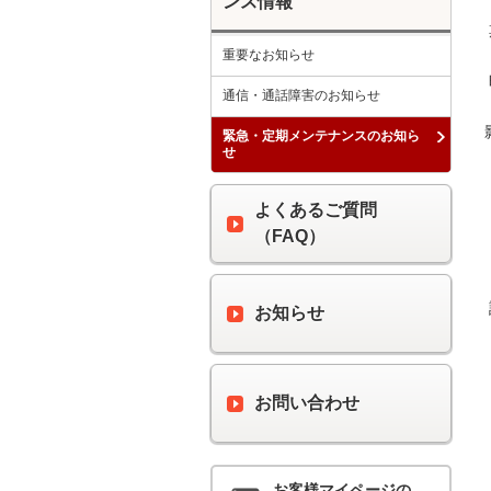
ンス情報
 期日：　２０１８年４月２５日（水）

重要なお知らせ
 時間：　午前１時００分 ～ 午前４時００分

通信・通話障害のお知らせ
緊急・定期メンテナンスのお知ら
せ
よくあるご質問
（FAQ）
 詳細内容　：上記メンテナンス時間中、最大６０分間の通信断が発生します。

お知らせ
お問い合わせ
お客様マイページの